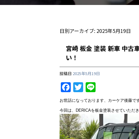
日別アーカイブ:
2025年5月19日
宮崎 板金 塗装 新車 中
い！
投稿日
2025年5月19日
F
T
Li
a
w
n
お世話になっております、カーケア後藤で
c
itt
e
今回は、DERICAを板金塗装させていただ
e
er
b
o