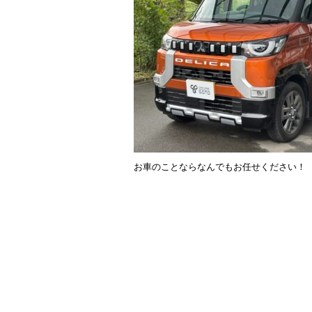
o
k
お車のことならなんでもお任せください！