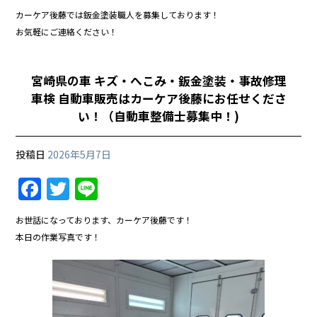
カーケア後藤では鈑金塗装職人を募集しております！
お気軽にご連絡ください！
宮崎県の車 キズ・へこみ・鈑金塗装・事故修理
車検 自動車販売はカーケア後藤にお任せくださ
い！（自動車整備士募集中！)
投稿日
2026年5月7日
F
T
Li
a
w
n
お世話になっております、カーケア後藤です！
c
itt
e
本日の作業写真です！
e
er
b
o