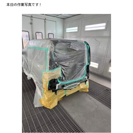
c
itt
e
本日の作業写真です！
e
er
b
o
o
k