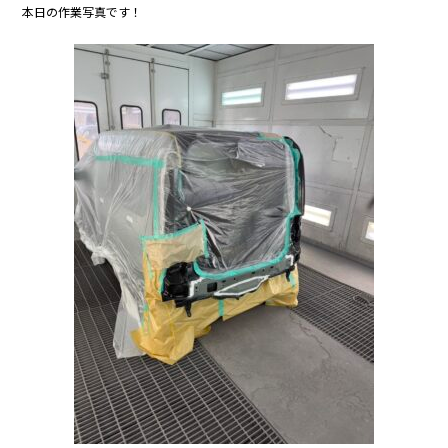
c
itt
e
本日の作業写真です！
e
er
b
o
o
k