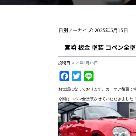
日別アーカイブ:
2025年5月15日
宮崎 板金 塗装 コペン全
投稿日
2025年5月15日
F
T
Li
a
w
n
お世話になっております、カーケア後藤で
c
itt
e
今回はコペン全塗装させていただきました
e
er
b
o
o