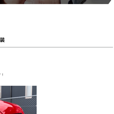
塗装
す！
！