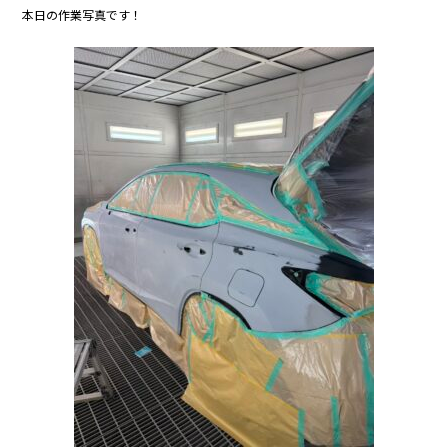
c
itt
e
本日の作業写真です！
e
er
b
o
o
k