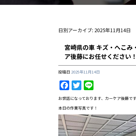
日別アーカイブ:
2025年11月14日
宮崎県の車 キズ・へこみ
ア後藤にお任せください！
投稿日
2025年11月14日
F
T
Li
a
w
n
お世話になっております、カーケア後藤で
c
itt
e
本日の作業写真です！
e
er
b
o