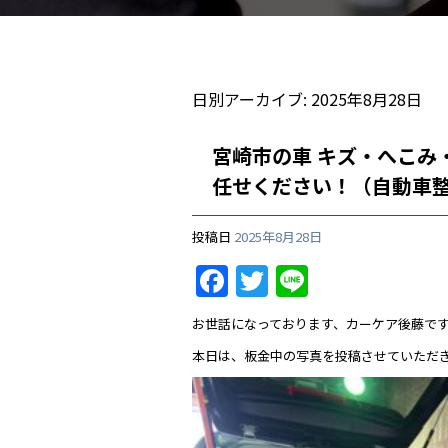
日別アーカイブ:
2025年8月28日
宮崎市の車 キズ・へこみ
任せください！（自動車整
投稿日
2025年8月28日
F
T
Li
a
w
n
お世話になっております、カーケア後藤で
c
itt
e
本日は、板金中の写真を投稿させていただ
e
er
b
o