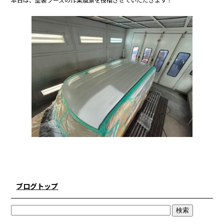
e
er
b
o
o
k
ブログトップ