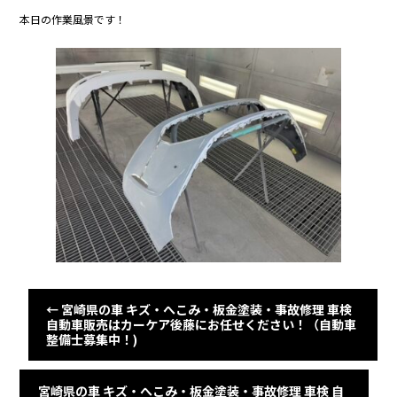
c
itt
e
本日の作業風景です！
e
er
b
o
o
k
←
宮崎県の車 キズ・へこみ・板金塗装・事故修理 車検
自動車販売はカーケア後藤にお任せください！（自動車
整備士募集中！)
宮崎県の車 キズ・へこみ・板金塗装・事故修理 車検 自