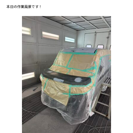
c
itt
e
本日の作業風景です！
e
er
b
o
o
k