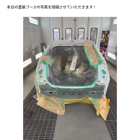
c
itt
e
本日の塗装ブースの写真を投稿させていただきます！
e
er
b
o
o
k