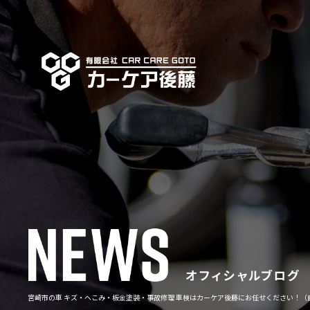
宮崎市の車 キズ・へこみ・板金塗装・事故修理 車検はカーケア後藤にお任せください！（