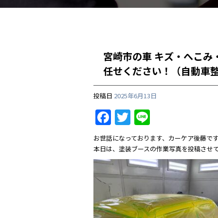
宮崎市の車 キズ・へこみ
任せください！（自動車
投稿日
2025年6月13日
F
T
Li
a
w
n
お世話になっております、カーケア後藤で
c
itt
e
本日は、塗装ブースの作業写真を投稿させ
e
er
b
o
o